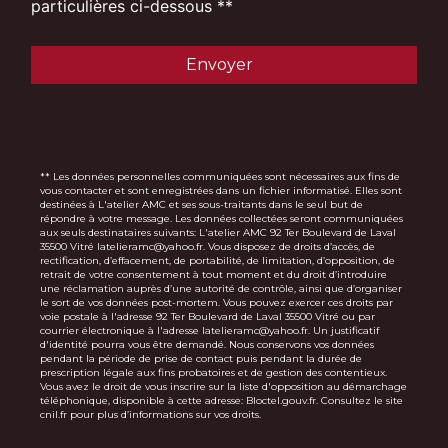
particulières ci-dessous **
Envoyer
** Les données personnelles communiquées sont nécessaires aux fins de
vous contacter et sont enregistrées dans un fichier informatisé. Elles sont
destinées à L'atelier AMC et ses sous-traitants dans le seul but de
répondre à votre message. Les données collectées seront communiquées
aux seuls destinataires suivants: L'atelier AMC 92 Ter Boulevard de Laval
35500 Vitré latelieramc@yahoo.fr. Vous disposez de droits d’accès, de
rectification, d’effacement, de portabilité, de limitation, d’opposition, de
retrait de votre consentement à tout moment et du droit d’introduire
une réclamation auprès d’une autorité de contrôle, ainsi que d’organiser
le sort de vos données post-mortem. Vous pouvez exercer ces droits par
voie postale à l'adresse 92 Ter Boulevard de Laval 35500 Vitré ou par
courrier électronique à l'adresse latelieramc@yahoo.fr. Un justificatif
d'identité pourra vous être demandé. Nous conservons vos données
pendant la période de prise de contact puis pendant la durée de
prescription légale aux fins probatoires et de gestion des contentieux.
Vous avez le droit de vous inscrire sur la liste d'opposition au démarchage
téléphonique, disponible à cette adresse:
Bloctel.gouv.fr
. Consultez le site
cnil.fr pour plus d’informations sur vos droits.