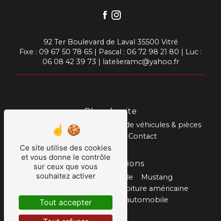
92 Ter Boulevard de Laval 35500 Vitré
Fixe :
09 67 50 78 65
| Pascal :
06 72 98 21 80
| Luc :
06 08 42 39 73
|
latelieramc@yahoo.fr
Plan du site
Accueil
Prestations
Vente de véhicules & pièces
Nos réalisations
Contact
Ce site utilise des cookies
et vous donne le contrôle
Nos prestations
sur ceux que vous
souhaitez activer
Réparation automobile
Mustang
Mécanique américaine
Voiture américaine
Muscle car
Garage automobile
Tout accepter