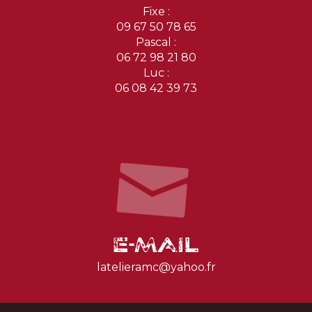
Fixe :
09 67 50 78 65
Pascal :
06 72 98 21 80
Luc :
06 08 42 39 73
E-mail
latelieramc@yahoo.fr