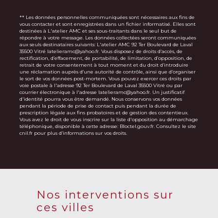
** Les données personnelles communiquées sont nécessaires aux fins de
vous contacter et sont enregistrées dans un fichier informatisé. Elles sont
destinées à L'atelier AMC et ses sous-traitants dans le seul but de
répondre à votre message. Les données collectées seront communiquées
aux seuls destinataires suivants: L'atelier AMC 92 Ter Boulevard de Laval
35500 Vitré latelieramc@yahoo.fr. Vous disposez de droits d’accès, de
rectification, d’effacement, de portabilité, de limitation, d’opposition, de
retrait de votre consentement à tout moment et du droit d’introduire
une réclamation auprès d’une autorité de contrôle, ainsi que d’organiser
le sort de vos données post-mortem. Vous pouvez exercer ces droits par
voie postale à l'adresse 92 Ter Boulevard de Laval 35500 Vitré ou par
courrier électronique à l'adresse latelieramc@yahoo.fr. Un justificatif
d'identité pourra vous être demandé. Nous conservons vos données
pendant la période de prise de contact puis pendant la durée de
prescription légale aux fins probatoires et de gestion des contentieux.
Vous avez le droit de vous inscrire sur la liste d'opposition au démarchage
téléphonique, disponible à cette adresse:
Bloctel.gouv.fr
. Consultez le site
cnil.fr pour plus d’informations sur vos droits.
Nos interventions sur
ces villes