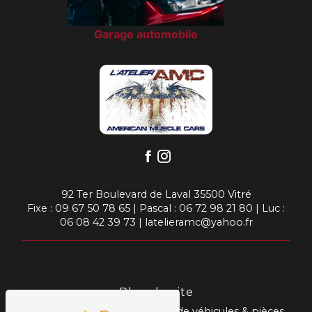
Garage automobile
92 Ter Boulevard de Laval 35500 Vitré
Fixe :
09 67 50 78 65
| Pascal :
06 72 98 21 80
| Luc :
06 08 42 39 73
|
latelieramc@yahoo.fr
Plan du site
Accueil
Prestations
Vente de véhicules & pièces