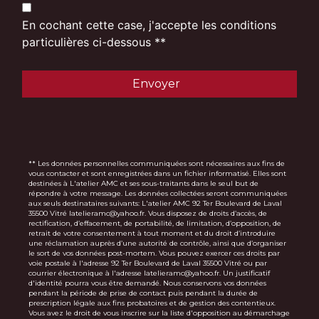
En cochant cette case, j'accepte les conditions
particulières ci-dessous **
Envoyer
** Les données personnelles communiquées sont nécessaires aux fins de
vous contacter et sont enregistrées dans un fichier informatisé. Elles sont
destinées à L'atelier AMC et ses sous-traitants dans le seul but de
répondre à votre message. Les données collectées seront communiquées
aux seuls destinataires suivants: L'atelier AMC 92 Ter Boulevard de Laval
35500 Vitré latelieramc@yahoo.fr. Vous disposez de droits d’accès, de
rectification, d’effacement, de portabilité, de limitation, d’opposition, de
retrait de votre consentement à tout moment et du droit d’introduire
une réclamation auprès d’une autorité de contrôle, ainsi que d’organiser
le sort de vos données post-mortem. Vous pouvez exercer ces droits par
voie postale à l'adresse 92 Ter Boulevard de Laval 35500 Vitré ou par
courrier électronique à l'adresse latelieramc@yahoo.fr. Un justificatif
d'identité pourra vous être demandé. Nous conservons vos données
pendant la période de prise de contact puis pendant la durée de
prescription légale aux fins probatoires et de gestion des contentieux.
Vous avez le droit de vous inscrire sur la liste d'opposition au démarchage