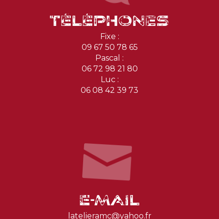
Téléphones
Fixe :
09 67 50 78 65
Pascal :
06 72 98 21 80
Luc :
06 08 42 39 73
E-mail
latelieramc@yahoo.fr