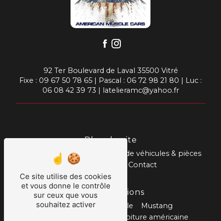
92 Ter Boulevard de Laval 35500 Vitré
Fixe :
09 67 50 78 65
| Pascal :
06 72 98 21 80
| Luc :
06 08 42 39 73
|
latelieramc@yahoo.fr
Plan du site
Accueil
Prestations
Vente de véhicules & pièces
Nos réalisations
Contact
Ce site utilise des cookies
et vous donne le contrôle
Nos prestations
sur ceux que vous
souhaitez activer
Réparation automobile
Mustang
Mécanique américaine
Voiture américaine