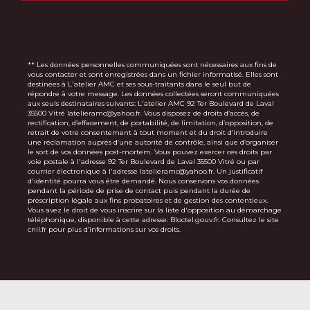
** Les données personnelles communiquées sont nécessaires aux fins de
vous contacter et sont enregistrées dans un fichier informatisé. Elles sont
destinées à L'atelier AMC et ses sous-traitants dans le seul but de
répondre à votre message. Les données collectées seront communiquées
aux seuls destinataires suivants: L'atelier AMC 92 Ter Boulevard de Laval
35500 Vitré latelieramc@yahoo.fr. Vous disposez de droits d’accès, de
rectification, d’effacement, de portabilité, de limitation, d’opposition, de
retrait de votre consentement à tout moment et du droit d’introduire
une réclamation auprès d’une autorité de contrôle, ainsi que d’organiser
le sort de vos données post-mortem. Vous pouvez exercer ces droits par
voie postale à l'adresse 92 Ter Boulevard de Laval 35500 Vitré ou par
courrier électronique à l'adresse latelieramc@yahoo.fr. Un justificatif
d'identité pourra vous être demandé. Nous conservons vos données
pendant la période de prise de contact puis pendant la durée de
prescription légale aux fins probatoires et de gestion des contentieux.
Vous avez le droit de vous inscrire sur la liste d'opposition au démarchage
téléphonique, disponible à cette adresse:
Bloctel.gouv.fr
. Consultez le site
cnil.fr pour plus d’informations sur vos droits.